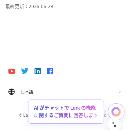
最終更新：2026-06-29
日本語
Bahasa Indonesia
Deutsch
English
Español
Français
Italiano
Português (Brasil)
AI がチャットで Lark の機能
© Lark Technologies Pte. Ltd. Headquartered in
に関するご質問に回答します
Tiếng Việt
ไทย
한국어
日本語
中文
Singapore with offices worldwide.
Русский язык
हिन्दी