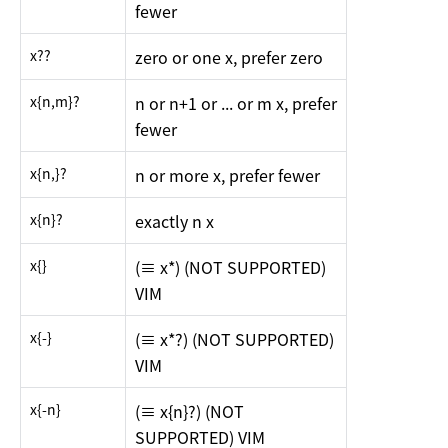
fewer
x??
zero or one x, prefer zero
x{n,m}?
n or n+1 or ... or m x, prefer 
fewer
x{n,}?
n or more x, prefer fewer
x{n}?
exactly n x
x{}
(≡ x*) (NOT SUPPORTED) 
VIM
x{-}
(≡ x*?) (NOT SUPPORTED) 
VIM
x{-n}
(≡ x{n}?) (NOT 
SUPPORTED) VIM