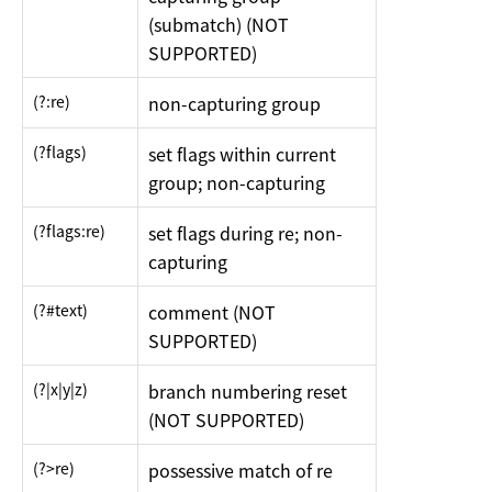
(submatch) (NOT 
SUPPORTED)
(?:re)
non-capturing group
(?flags)
set flags within current 
group; non-capturing
(?flags:re)
set flags during re; non-
capturing
(?#text)
comment (NOT 
SUPPORTED)
(?|x|y|z)
branch numbering reset 
(NOT SUPPORTED)
(?>re)
possessive match of re 