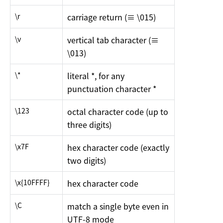
\r
carriage return (≡ \015)
\v
vertical tab character (≡ 
\013)
\*
literal *, for any 
punctuation character *
\123
octal character code (up to 
three digits)
\x7F
hex character code (exactly 
two digits)
\x{10FFFF}
hex character code
\C
match a single byte even in 
UTF-8 mode