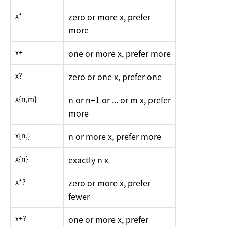
x*
zero or more x, prefer 
more
x+
one or more x, prefer more
x?
zero or one x, prefer one
x{n,m}
n or n+1 or ... or m x, prefer 
more
x{n,}
n or more x, prefer more
x{n}
exactly n x
x*?
zero or more x, prefer 
fewer
x+?
one or more x, prefer 