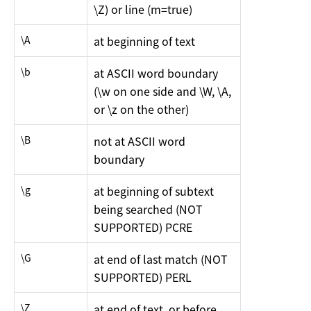
\Z) or line (m=true)
\A
at beginning of text
\b
at ASCII word boundary 
(\w on one side and \W, \A, 
or \z on the other)
\B
not at ASCII word 
boundary
\g
at beginning of subtext 
being searched (NOT 
SUPPORTED) PCRE
\G
at end of last match (NOT 
SUPPORTED) PERL
\Z
at end of text, or before 