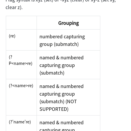
clear z).
Grouping
(re)
numbered capturing 
group (submatch)
(?
named & numbered 
P<name>re)
capturing group 
(submatch)
(?<name>re)
named & numbered 
capturing group 
(submatch) (NOT 
SUPPORTED)
(?'name're)
named & numbered 
capturing group 