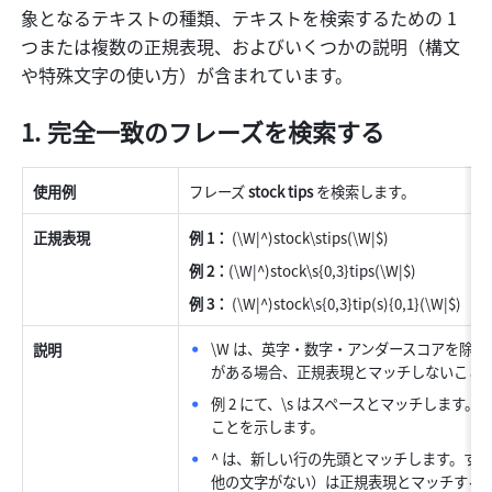
象となるテキストの種類、テキストを検索するための 1 
つまたは複数の正規表現、およびいくつかの説明（構文
や特殊文字の使い方）が含まれています。
完全一致のフレーズを検索する
使用例
フレーズ 
stock tips
 を検索します。
正規表現
例 1： 
(\W|^)stock\stips(\W|$)  
例 2：
(\W|^)stock\s{0,3}tips(\W|$)  
例 3：
 (\W|^)stock\s{0,3}tip(s){0,1}(\W|$)
\W は、英字・数字・アンダースコアを除
説明
がある場合、正規表現とマッチしないこと
例 2 にて、\s はスペースとマッチします。{0,
ことを示します。
^ は、新しい行の先頭とマッチします。す
他の文字がない）は正規表現とマッチする