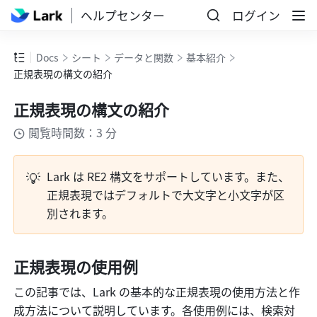
ヘルプセンター
ログイン
Docs
シート
データと関数
基本紹介
正規表現の構文の紹介
正規表現の構文の紹介
閲覧時間数：3 分
💡
Lark は RE2 構文をサポートしています。また、
正規表現ではデフォルトで大文字と小文字が区
別されます。
正規表現の使用例
この記事では、Lark の基本的な正規表現の使用方法と作
成方法について説明しています。各使用例には、検索対