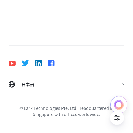
日本語
Bahasa Indonesia
Deutsch
English
Español
Français
Italiano
Português (Brasil)
© Lark Technologies Pte. Ltd. Headquartered in
Tiếng Việt
ไทย
한국어
日本語
中文
Singapore with offices worldwide.
Русский язык
हिन्दी