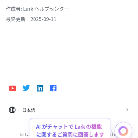
作成者
: 
Lark ヘルプセンター
最終更新：2025-09-11
日本語
Bahasa Indonesia
Deutsch
English
Español
Français
Italiano
Português (Brasil)
AI がチャットで Lark の機能
に関するご質問に回答します
© Lark Technologies Pte. Ltd. Headquartered in
Tiếng Việt
ไทย
한국어
日本語
中文