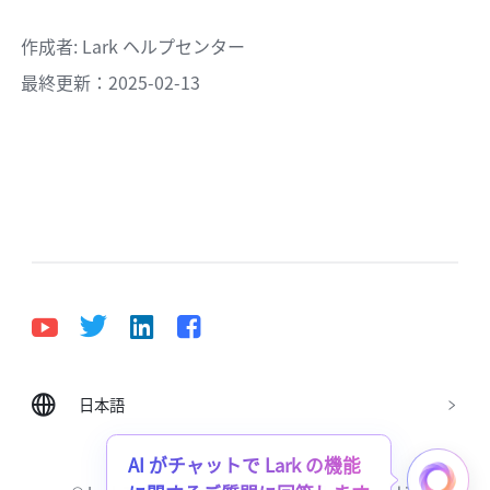
作成者
: 
Lark ヘルプセンター
最終更新：2025-02-13
日本語
Bahasa Indonesia
Deutsch
English
Español
Français
Italiano
Português (Brasil)
AI がチャットで Lark の機能