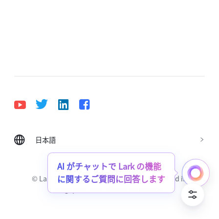
日本語
Bahasa Indonesia
Deutsch
English
Español
Français
Italiano
Português (Brasil)
© Lark Technologies Pte. Ltd. Headquartered in
Tiếng Việt
ไทย
한국어
日本語
中文
Singapore with offices worldwide.
Русский язык
हिन्दी