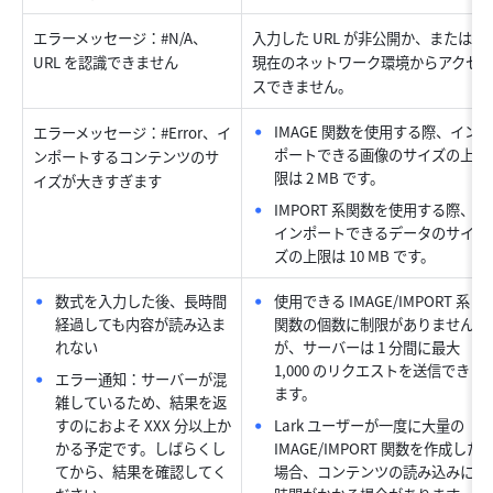
エラーメッセージ：#N/A、
入力した URL が非公開か、または
URL を認識できません
現在のネットワーク環境からアクセ
スできません。
IMAGE 関数を使用する際、イン
エラーメッセージ：#Error、イ
ポートできる画像のサイズの上
ンポートするコンテンツのサ
限は 2 MB です。
イズが大きすぎます
IMPORT 系関数を使用する際、
インポートできるデータのサイ
ズの上限は 10 MB です。
数式を入力した後、長時間
使用できる IMAGE/IMPORT 系
経過しても内容が読み込ま
関数の個数に制限がありません
れない
が、サーバーは 1 分間に最大 
1,000 のリクエストを送信でき
エラー通知：サーバーが混
ます。
雑しているため、結果を返
すのにおよそ XXX 分以上か
Lark ユーザーが一度に大量の 
かる予定です。しばらくし
IMAGE/IMPORT 関数を作成した
てから、結果を確認してく
場合、コンテンツの読み込みに