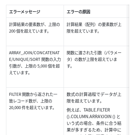
エラーメッセージ
エラーの原因
解
計算結果の要素数が、上限の 
計算結果（配列）の要素数が上
数
200 個を超えています。
限を超えています。
ら
ARRAY_JOIN/CONCATENAT
関数に渡された引数（パラメー
数
E/UNIQUE/SORT 関数の入力
タ）の数が上限を超えていま
て
引数が、上限の 5,000 個を超
す。
えています。
数式の計算過程でデータが上
FILTER 関数から返された一
数
限を超えています。
致レコード数が、上限の 
コ
20,000 件を超えています。
し
例えば、TABLE.FILTER 
を
().COLUMN.ARRAYJOIN () と
いう式の場合、条件に合う結
果が多すぎるため、計算中に