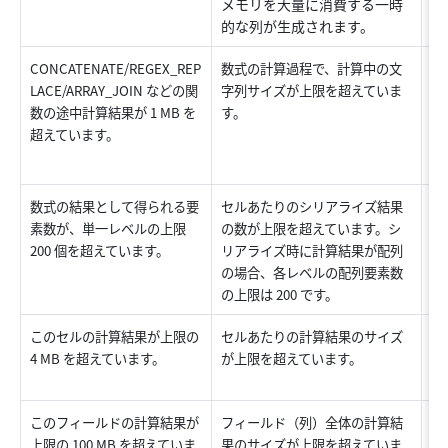
メモリを大量に消費する一時
的な列が生成されます。
CONCATENATE/REGEX_REP
数式の計算過程で、計算中の文
数
LACE/ARRAY_JOIN などの関
字列サイズが上限を超えていま
RE
数の途中計算結果が 1 MB を
す。
ど
超えています。
果
さ
数式の結果として得られる要
セルあたりのシリアライズ結果
数
素数が、単一レベルの上限 
の数が上限を超えています。シ
や
200 個を超えています。
リアライズ時に計算結果が配列
の場合、各レベルの配列要素数
の上限は 200 です。
数
このセルの計算結果が上限の 
セルあたりの計算結果のサイズ
割
4 MB を超えています。
が上限を超えています。
デ
このフィールドの計算結果が
フィールド（列）全体の計算結
数
上限の 100 MB を超えていま
果のサイズが上限を超えていま
な