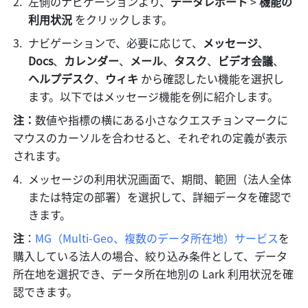
左側のナビゲーションより、
データレポート
 >
 機能の
利用状況 
をクリックします。
ナビゲーションで、必要に応じて、
メッセージ
、
Docs
、
カレンダー
、
メール
、
タスク
、
ビデオ会議
、
ヘルプデスク
、
ウィキ
 から確認したい機能を選択し
ます。以下ではメッセージ機能を例に紹介します。
注：
数値や指標の横にある小さなクエスチョンマークに
マウスのカーソルを合わせると、それぞれの定義が表示
されます。
メッセージの利用状況画面で、期間、範囲（法人全体
または特定の部署）を選択して、詳細データを確認で
きます。
注
：
MG（Multi-Geo、複数のデータ所在地）サービス
を
購入している法人の場合、絞り込み条件として、データ
所在地を選択でき、データ所在地別の Lark 利用状況を確
認できます。