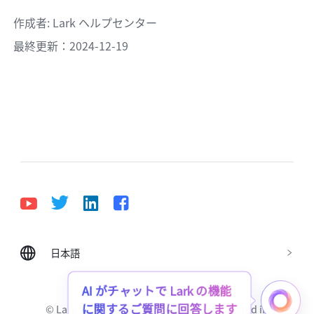
作成者
: 
Lark ヘルプセンター
最終更新：2024-12-19
日本語
Bahasa Indonesia
Deutsch
English
Español
Français
Italiano
Português (Brasil)
AI がチャットで Lark の機能
に関するご質問に回答します
© Lark Technologies Pte. Ltd. Headquartered in
Tiếng Việt
ไทย
한국어
日本語
中文