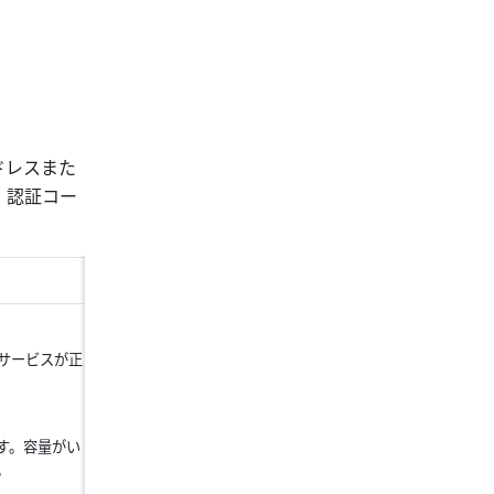
ドレスまた
、認証コー
サービスが正
す。容量がい
。