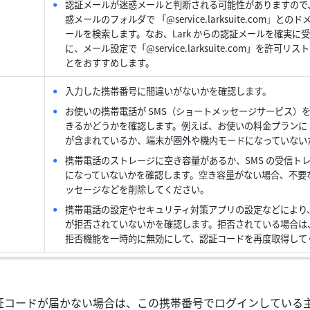
認証メールが迷惑メールと判断される可能性がありますので
惑メールのフォルダで 「@service.larksuite.com
」
とのド
ールを検索します。なお、Lark からの認証メールを確実に
に、メール設定で「@service.larksuite.com」を許可リ
とをおすすめします。
入力した携帯番号に間違いがないかを確認します。
お使いの携帯電話が SMS（ショートメッセージサービス）
きるかどうかを確認します。例えば、お使いの料金プランに S
が含まれているか、端末が圏外や機内モードになっていない
携帯電話のストレージに空き容量があるか、SMS の受信ト
になっていないかを確認します。空き容量がない場合、不要
ッセージなどを削除してください。
携帯電話の設定やセキュリティ対策アプリの設定などにより、
が拒否されていないかを確認します。拒否されている場合は、
拒否機能を一時的に無効にして、認証コードを再度取得して
証コードが届かない場合は、この携帯番号でログインしている