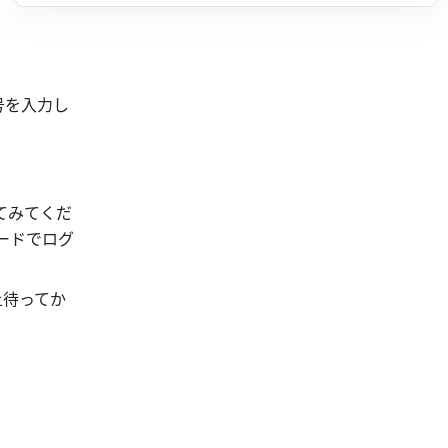
号を入力し
てみてくだ
ードでログ
上待ってか