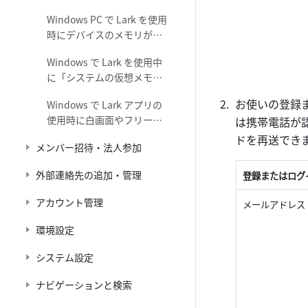
の書き込み権限がない場合
Windows PC で Lark を使用
の対処法
時にデバイスのメモリが不
足している場合の対処法
Windows で Lark を使用中
に「システムの仮想メモリ
が不足しています」と表示
お使いの登録
Windows で Lark アプリの
される場合の対処法
使用時に白画面やフリーズ
は携帯電話が
など不具合が発生した場合
ドを再送でき
メンバー招待・法人参加
の対処法
外部連絡先の追加・管理
登録またはログ
アカウント管理
メールアドレス
環境設定
システム設定
ナビゲーションと検索