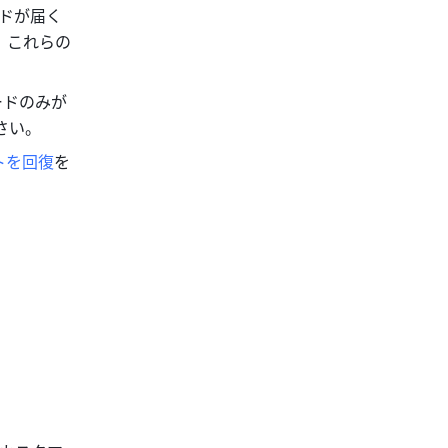
ードが届く
、これらの
ードのみが
さい。
トを回復
を