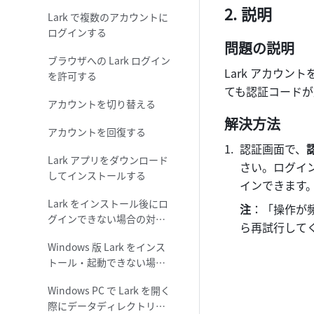
説明
Lark で複数のアカウントに
ログインする
問題の説明
ブラウザへの Lark ログイン
Lark アカウ
を許可する
ても認証コードが
アカウントを切り替える
解決方法
アカウントを回復する
認証画面で、
Lark アプリをダウンロード
さい。ログイ
してインストールする
インできます
Lark をインストール後にロ
注
：「操作が
グインできない場合の対処
ら再試行して
法
Windows 版 Lark をインス
トール・起動できない場合
の対処法
Windows PC で Lark を開く
際にデータディレクトリへ