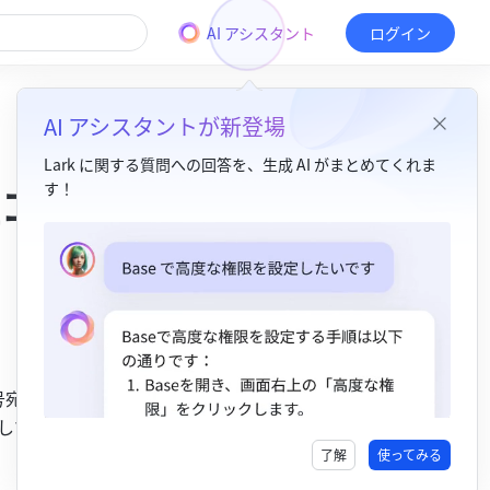
AI アシスタント
ログイン
AI アシスタントが新登場
Lark に関する質問への回答を、生成 AI がまとめてくれま
コー
す！
目次
1. 概要​
2. 説明​
号宛に認証
してみて
了解
使ってみる