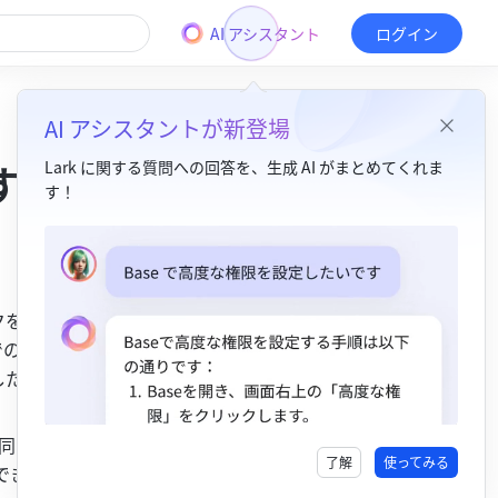
AI アシスタント
ログイン
AI アシスタントが新登場
する
Lark に関する質問への回答を、生成 AI がまとめてくれま
す！
目次
1. 機能紹介​
ンクをクリッ
2. 操作手順​
でのよう
ログインを許可する​
したりする
ログインの許可を取り消す​
同じブラ
3. よくある質問​
了解
使ってみる
できます。