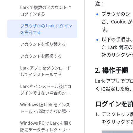
注
：
Lark で複数のアカウントに
ブラウザのシー
ログインする
合、Cooki
ブラウザへの Lark ログイン
す。
を許可する
以下の手順は、デ
アカウントを切り替える
た Lark 
社のリンクや
アカウントを回復する
Lark アプリをダウンロード
操作手順
してインストールする
Lark アプリで
Lark をインストール後にロ
く
 に設定した後
グインできない場合の対処
法
ログインを
Windows 版 Lark をインス
トール・起動できない場合
デスクトップ版 
の対処法
をクリックす
Windows PC で Lark を開く
際にデータディレクトリへ