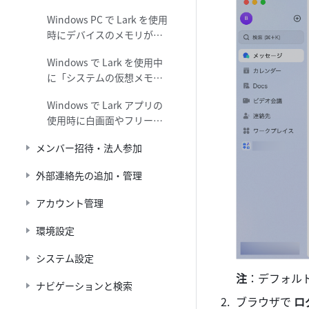
の書き込み権限がない場合
Windows PC で Lark を使用
の対処法
時にデバイスのメモリが不
足している場合の対処法
Windows で Lark を使用中
に「システムの仮想メモリ
が不足しています」と表示
Windows で Lark アプリの
される場合の対処法
使用時に白画面やフリーズ
など不具合が発生した場合
メンバー招待・法人参加
の対処法
外部連絡先の追加・管理
アカウント管理
環境設定
システム設定
注
：デフォル
ナビゲーションと検索
ブラウザで 
ロ