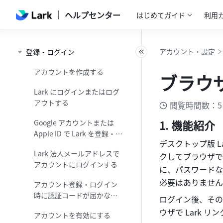
ヘルプセンター
はじめてガイド
利用
アカウント・設定
登録・ログイン
アカウントを作成する
ブラウザ
Lark にログインまたはログ
アウトする
閲覧時間数：5
機能紹介
Google アカウントまたは
Apple ID で Lark を登録・ロ
デスクトップ版 La
グインする
Lark 法人メールアドレスで
クしてブラウザで
アカウントにログインする
に、パスワードな
必要はありません
アカウント登録・ログイン
時に認証コードが届かない
ログイン後、その
場合の対処法
ウザで Lark
アカウントを有効にする