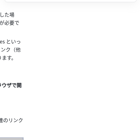
除した場
とが必要で
es といっ
リンク（他
ります。
ラウザで開
 関連のリンク