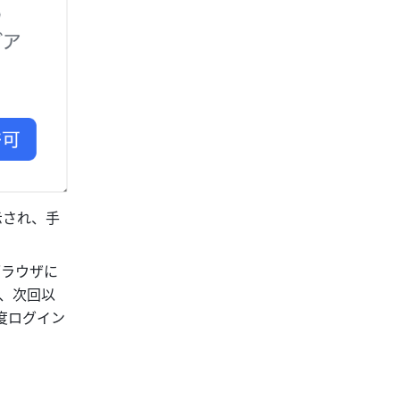
示され、手
ブラウザに
、次回以
度ログイン