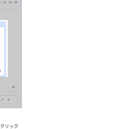
。
をクリック