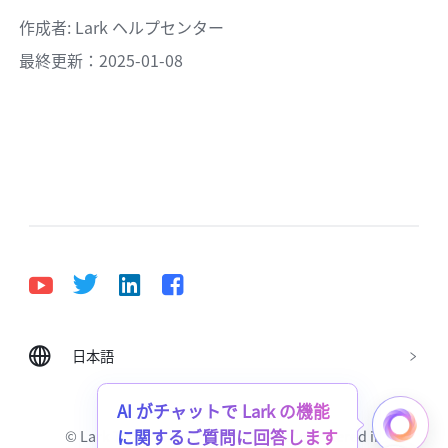
作成者
: 
Lark ヘルプセンター
最終更新：2025-01-08
日本語
Bahasa Indonesia
Deutsch
English
Español
Français
Italiano
Português (Brasil)
AI がチャットで Lark の機能
© Lark Technologies Pte. Ltd. Headquartered in
に関するご質問に回答します
Tiếng Việt
ไทย
한국어
日本語
中文