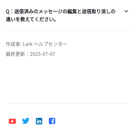
Q：送信済みのメッセージの編集と送信取り消しの
違いを教えてください。
作成者
: 
Lark ヘルプセンター
最終更新：2025-07-07