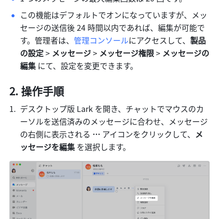
この機能はデフォルトでオンになっていますが、メッ
セージの送信後 24 時間以内であれば、編集が可能で
す。管理者は、
管理コンソール
にアクセスして、
製品
の設定
 > 
メッセージ 
> 
メッセージ権限
 > 
メッセージの
編集 
にて、設定を変更できます。
操作手順
デスクトップ版 Lark を開き、チャットでマウスのカ
ーソルを送信済みのメッセージに合わせ、メッセージ
の右側に表示される 
… 
アイコンをクリックして、
メ
ッセージを編集 
を選択します。 