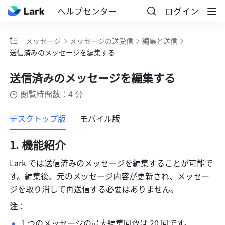
ヘルプセンター
ログイン
メッセージ
メッセージの送受信
編集と送信
送信済みのメッセージを編集する
送信済みのメッセージを編集する
閲覧時間数：4 分
もっと見る
デスクトップ版
モバイル版
機能紹介 
Lark では送信済みのメッセージを編集することが可能で
す。編集後、元のメッセージ内容が更新され、メッセー
ジを取り消して再送信する必要はありません。
注
：
1 つのメッセージの最大編集回数は 20 回です。