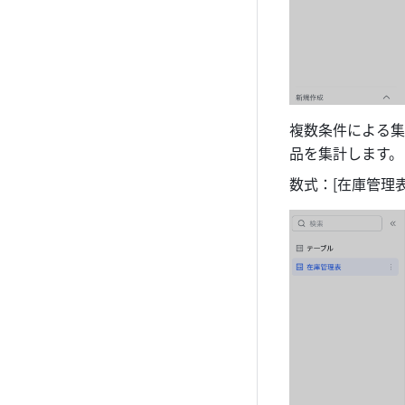
複数条件による集計
品を集計します。
数式：[在庫管理表].CO