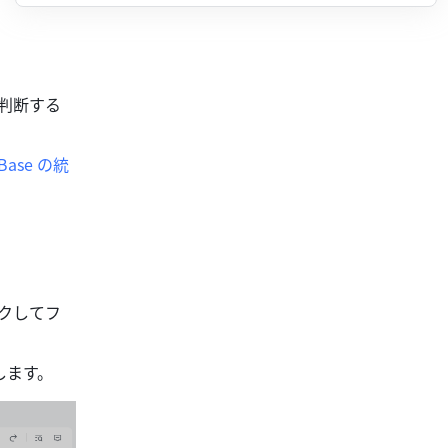
つ判断する
Base の統
ックしてフ
します。