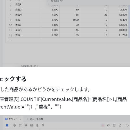
ェックする 
した商品があるかどうかをチェックします。 
庫管理表].COUNTIF(CurrentValue.[商品名]=[商品名])>1,[商品
rrentValue!="")）,"重複"，""）