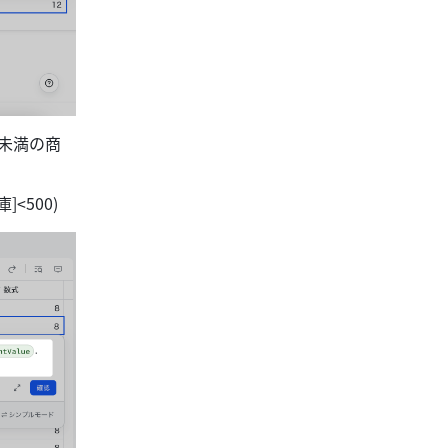
 未満の商
庫]<500)