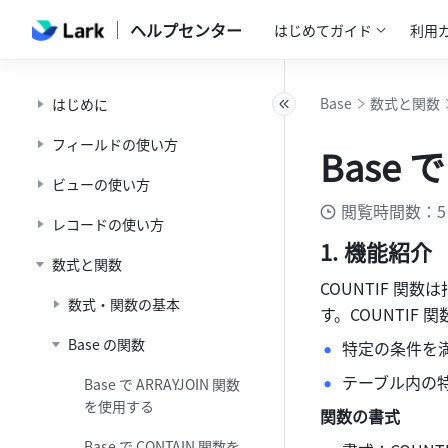
ヘルプセンター
はじめてガイド
利用
Base
数式と関数
はじめに
フィールドの使い方
Base 
ビューの使い方
閲覧時間数：5
レコードの使い方
機能紹介
数式と関数
COUNTIF 
数式・関数の基本
す。COUNTIF
Base の関数
特定の条件を
テーブル内の
Base で ARRAYJOIN 関数
を使用する
関数の書式
Base で CONTAIN 関数を