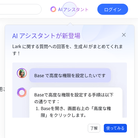
AI アシスタント
ログイン
AI アシスタントが新登場
Lark に関する質問への回答を、生成 AI がまとめてくれま
す！
目次
1. 機能紹介​
用されま
2. 操作手順 ​
3. 使用例 ​
4. よくある質問​
了解
使ってみる