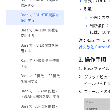
書式：COUNTI
使用する
引数：
Base で COUNTIF 関数を
範囲：カウ
使用する
判断条件：
Base で DATEDIF 関数を
には、Cur
使用する
注
：Base では、
Base で FILTER 関数を使
計関数と Current
用する
操作手順 
Base で FIND 関数を使用
する
Base ファ
Base で IF 関数・IFS 関数
グリッドビュ
を使用する
ィールドを作
Base で ISBLANK 関数・
フィールドの
IFBLANK 関数を使用する
Base で ISERROR 関数・