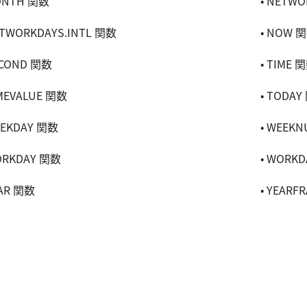
ONTH 関数
• NETW
ETWORKDAYS.INTL 関数
• NOW 
ECOND 関数
• TIME 
IMEVALUE 関数
• TODAY
EEKDAY 関数
• WEEK
ORKDAY 関数
• WORKD
EAR 関数
• YEARF