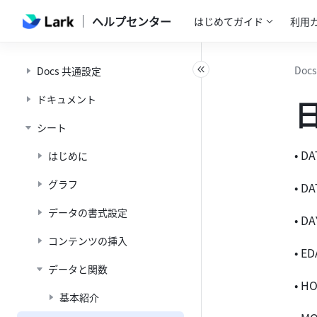
ヘルプセンター
はじめてガイド
利用
Docs
Docs 共通設定
ドキュメント
シート
• D
はじめに
グラフ
• D
データの書式設定
• D
コンテンツの挿入
• E
データと関数
• H
基本紹介