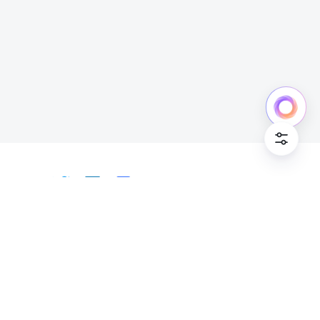
日本語
Bahasa Indonesia
Deutsch
English
Español
Français
Italiano
Português (Brasil)
© Lark Technologies Pte. Ltd. Headquartered in
Tiếng Việt
ไทย
한국어
日本語
中文
Singapore with offices worldwide.
Русский язык
हिन्दी