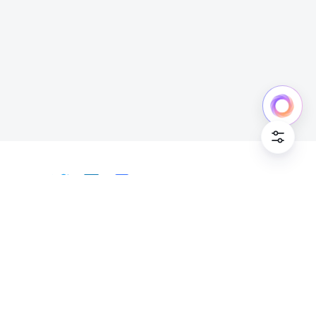
日本語
Bahasa Indonesia
Deutsch
English
Español
Français
Italiano
Português (Brasil)
© Lark Technologies Pte. Ltd. Headquartered in
Tiếng Việt
ไทย
한국어
日本語
中文
Singapore with offices worldwide.
Русский язык
हिन्दी