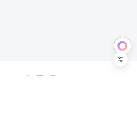
日本語
Bahasa Indonesia
Deutsch
English
Español
Français
Italiano
Português (Brasil)
© Lark Technologies Pte. Ltd. Headquartered in
Tiếng Việt
ไทย
한국어
日本語
中文
Singapore with offices worldwide.
Русский язык
हिन्दी