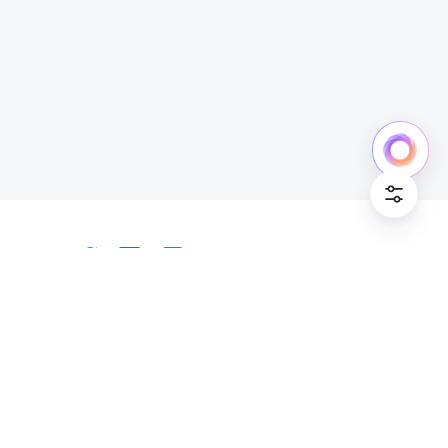
日本語
Bahasa Indonesia
Deutsch
English
Español
Français
Italiano
Português (Brasil)
© Lark Technologies Pte. Ltd. Headquartered in
Tiếng Việt
ไทย
한국어
日本語
中文
Singapore with offices worldwide.
Русский язык
हिन्दी