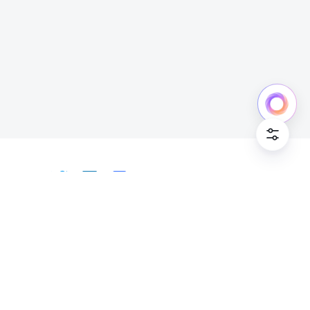
日本語
Bahasa Indonesia
Deutsch
English
Español
Français
Italiano
Português (Brasil)
© Lark Technologies Pte. Ltd. Headquartered in
Tiếng Việt
ไทย
한국어
日本語
中文
Singapore with offices worldwide.
Русский язык
हिन्दी