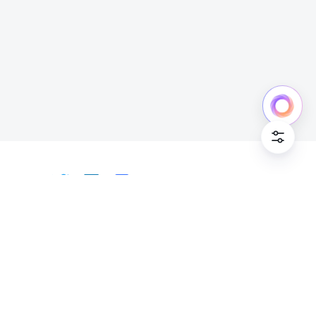
日本語
Bahasa Indonesia
Deutsch
English
Español
Français
Italiano
Português (Brasil)
© Lark Technologies Pte. Ltd. Headquartered in
Tiếng Việt
ไทย
한국어
日本語
中文
Singapore with offices worldwide.
Русский язык
हिन्दी