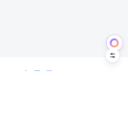
日本語
Bahasa Indonesia
Deutsch
English
Español
Français
Italiano
Português (Brasil)
© Lark Technologies Pte. Ltd. Headquartered in
Tiếng Việt
ไทย
한국어
日本語
中文
Singapore with offices worldwide.
Русский язык
हिन्दी