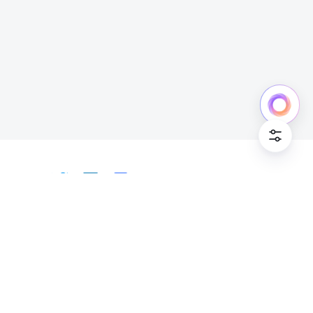
日本語
Bahasa Indonesia
Deutsch
English
Español
Français
Italiano
Português (Brasil)
© Lark Technologies Pte. Ltd. Headquartered in
Tiếng Việt
ไทย
한국어
日本語
中文
Singapore with offices worldwide.
Русский язык
हिन्दी