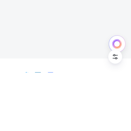
日本語
Bahasa Indonesia
Deutsch
English
Español
Français
Italiano
Português (Brasil)
© Lark Technologies Pte. Ltd. Headquartered in
Tiếng Việt
ไทย
한국어
日本語
中文
Singapore with offices worldwide.
Русский язык
हिन्दी