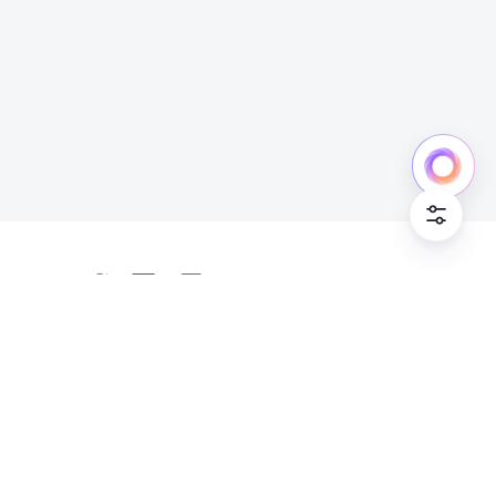
日本語
Bahasa Indonesia
Deutsch
English
Español
Français
Italiano
Português (Brasil)
© Lark Technologies Pte. Ltd. Headquartered in
Tiếng Việt
ไทย
한국어
日本語
中文
Singapore with offices worldwide.
Русский язык
हिन्दी