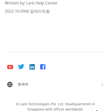
Written by
: 
Lark Help Center
2022-10-09에 업데이트됨
한국어
Bahasa Indonesia
Deutsch
English
Español
Français
Italiano
Português (Brasil)
© Lark Technologies Pte. Ltd. Headquartered in
Tiếng Việt
ไทย
한국어
日本語
中文
Singapore with offices worldwide.