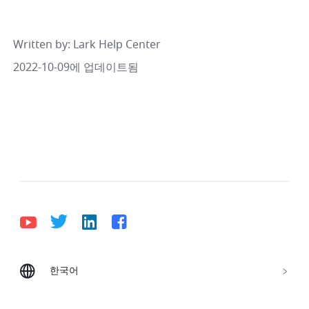
Written by
: 
Lark Help Center
2022-10-09에 업데이트됨
한국어
Bahasa Indonesia
Deutsch
English
Español
Français
Italiano
Português (Brasil)