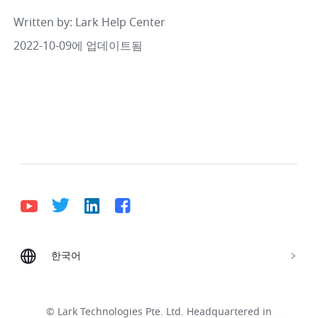
Written by
: 
Lark Help Center
2022-10-09에 업데이트됨
한국어
Bahasa Indonesia
Deutsch
English
Español
Français
Italiano
Português (Brasil)
© Lark Technologies Pte. Ltd. Headquartered in
Tiếng Việt
ไทย
한국어
日本語
中文