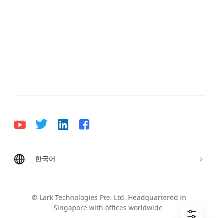
한국어
Bahasa Indonesia
Deutsch
English
Español
Français
Italiano
Português (Brasil)
© Lark Technologies Pte. Ltd. Headquartered in
Tiếng Việt
ไทย
한국어
日本語
中文
Singapore with offices worldwide.
Русский язык
हिन्दी