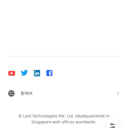
한국어
Bahasa Indonesia
Deutsch
English
Español
Français
Italiano
Português (Brasil)
© Lark Technologies Pte. Ltd. Headquartered in
Tiếng Việt
ไทย
한국어
日本語
中文
Singapore with offices worldwide.
Русский язык
हिन्दी