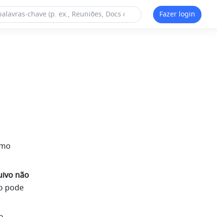
Fazer login
mo 
ivo não 
o pode 