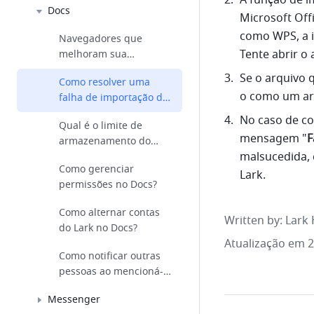
A função de i
Docs
Microsoft Off
como WPS, a i
Navegadores que
Tente abrir o
melhoram sua
experiência do Docs
Se o arquivo q
Como resolver uma
o como um ar
falha de importação de
documento?
No caso de co
Qual é o limite de
mensagem "
F
armazenamento do
malsucedida, 
Docs?
Como gerenciar
Lark.
permissões no Docs?
Como alternar contas
Written by
: 
Lark 
do Lark no Docs?
Atualização em 
Como notificar outras
pessoas ao mencioná-
las?
Messenger