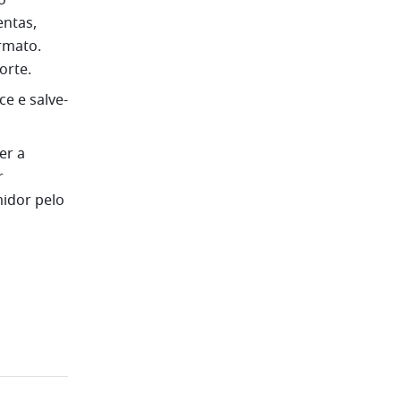
 
ntas, 
mato. 
orte.
ce e salve-
r a 
 
dor pelo 