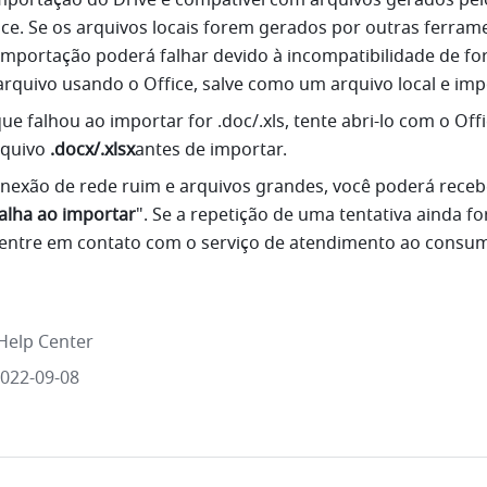
mportação do Drive é compatível com arquivos gerados pelo
ice. Se os arquivos locais forem gerados por outras ferrame
mportação poderá falhar devido à incompatibilidade de for
 arquivo usando o Office, salve como um arquivo local e imp
ue falhou ao importar for .doc/.xls, tente abri-lo com o Offi
quivo 
.docx/.xlsx
antes de importar.
nexão de rede ruim e arquivos grandes, você poderá recebe
alha ao importar
". Se a repetição de uma tentativa ainda for
entre em contato com o serviço de atendimento ao consumi
Help Center
2022-09-08