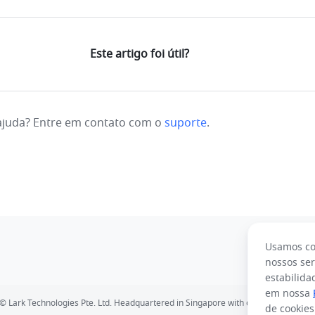
Este artigo foi útil?
 ajuda? Entre em contato com o
suporte
.
Usamos co
nossos ser
estabilida
Español
Français
Italiano
Português (Brasil)
em nossa
© Lark Technologies Pte. Ltd. Headquartered in Singapore with offices worldwide
de cookie