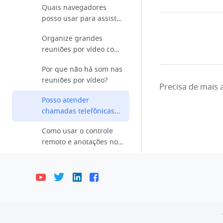
Quais navegadores
posso usar para assistir
a livestreams?
Organize grandes
reuniões por vídeo com
até 1.000 participantes
Por que não há som nas
reuniões por vídeo?
Precisa de mais
Posso atender
chamadas telefônicas
durante uma reunião
Como usar o controle
por vídeo?
remoto e anotações no
compartilhamento de
Minha reunião está
tela?
criptografada?
Docs
Bahasa Indonesia
Deutsch
English
Messenger