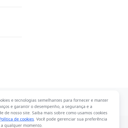
okies e tecnologias semelhantes para fornecer e manter
Português (Brasil)
viços e garantir o desempenho, a segurança e a
de de nosso site. Saiba mais sobre como usamos cookies
Tiếng Việt
ไทย
한국어
日本語
Política de cookies
. Você pode gerenciar sua preferência
.
s a qualquer momento.