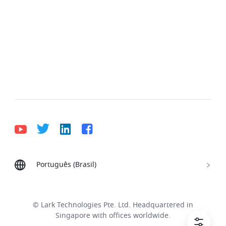
Português (Brasil)
Bahasa Indonesia
Deutsch
English
Español
Français
Italiano
Português (Brasil)
© Lark Technologies Pte. Ltd. Headquartered in
Tiếng Việt
ไทย
한국어
日本語
中文
Singapore with offices worldwide.
Русский язык
हिन्दी