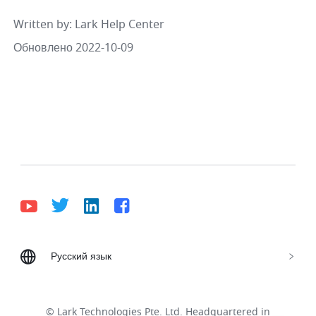
Written by
: 
Lark Help Center
Обновлено 2022-10-09
Русский язык
Bahasa Indonesia
Deutsch
English
Español
Français
Italiano
Português (Brasil)
© Lark Technologies Pte. Ltd. Headquartered in