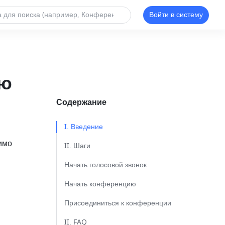
Войти в систему
ию
Содержание
I. Введение​
имо 
II. Шаги​
Начать голосовой звонок​
Начать конференцию​
Присоединиться к конференции​
II. FAQ​