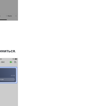
иниться
.