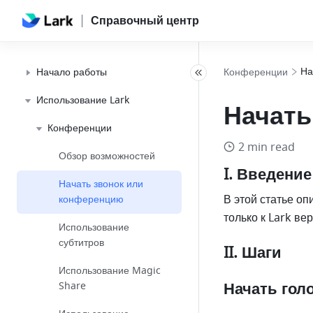
Справочный центр
На
Начало работы
Конференции
Использование Lark
Начать
Конференции
2 min read
Обзор возможностей
I. Введение
Начать звонок или
В этой статье оп
конференцию
только к Lark ве
Использование
субтитров
II. Шаги
Использование Magic
Начать гол
Share