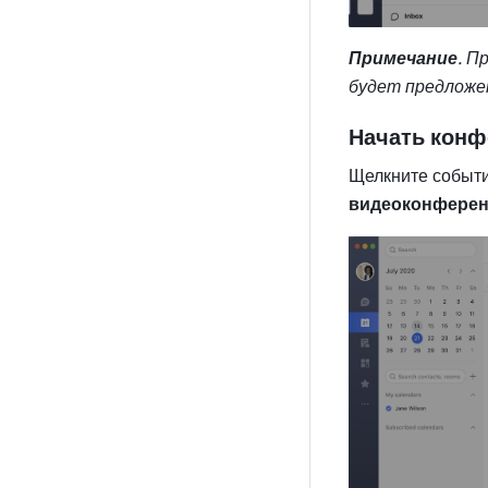
Примечание
. П
будет предложен
Начать конф
Щелкните событи
видеоконферен