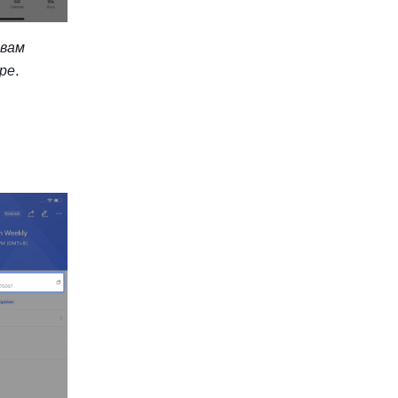
вам 
ре.