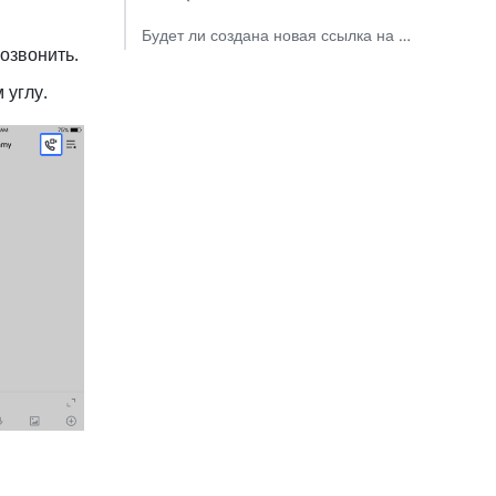
Будет ли создана новая ссылка на конференцию после изменения времени повторяющегося события?​
озвонить. 
 углу. 