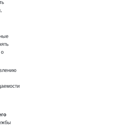
ь 
 
ные 
ять 
о 
влению 
аемости 
го 
ужбы 