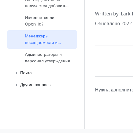
получается добавить
отслеживаемый адрес
Written by
: 
Lark 
Изменяется ли
обратного вызова?
Обновлено 2022-
Open_id?
Менеджеры
посещаемости и
владельцы групп
Администраторы и
персонал утверждения
Почта
Другие вопросы
Нужна дополнит