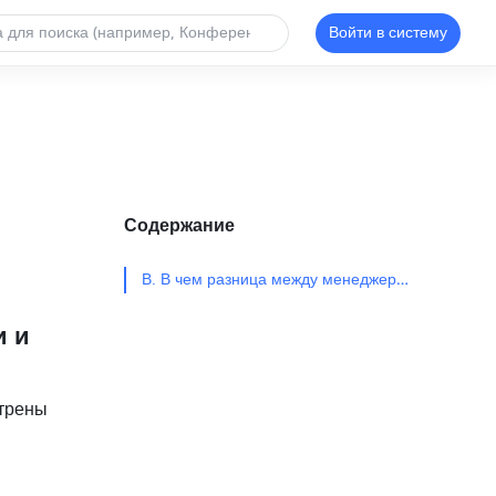
Войти в систему
Содержание
В. В чем разница между менеджерами посещаемости и владельцами групп?​
 и 
трены 