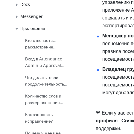
управлению по
Docs
приложение A
Messenger
создавать и и
экспортирова
Приложения
Менеджер п
Кто отвечает за
полномочия п
рассмотрение
правила посещ
приложений?
посещаемости
Вход в Attendance
Admin и Approval
Владелец гр
Admin
посещаемостью
Что делать, если
продолжительность
посещаемости
отпуска отображается
могут добавля
Количество слов и
неправильно?
размер вложения
Approval
💗 Если у вас ес
Как запросить
профиля
 - 
Свяж
исправление?
поддержки.
Почему у меня не