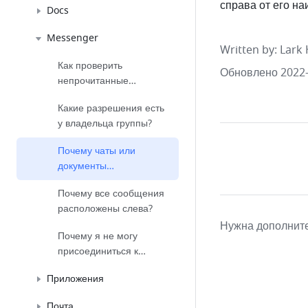
справа от его н
Docs
Messenger
Written by
: 
Lark 
Как проверить
Обновлено 2022-
непрочитанные
сообщения?
Какие разрешения есть
у владельца группы?
Почему чаты или
документы
отображаются как
Почему все сообщения
«Внешние»?
расположены слева?
Нужна дополнит
Почему я не могу
присоединиться к
группе?
Приложения
Почта