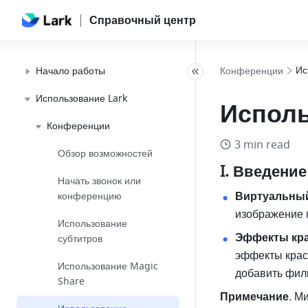
Справочный центр
Ис
Начало работы
Конференции
Использование Lark
Испол
Конференции
3 min read
Обзор возможностей
I. Введение
Начать звонок или
Виртуальны
конференцию
изображение 
Использование
Эффекты кр
субтитров
эффекты крас
Использование Magic
добавить фил
Share
Примечание
. М