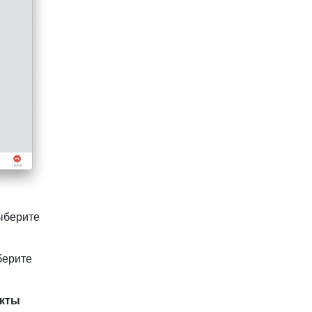
берите 
 рядом со значком камеры и выберите 
ты 