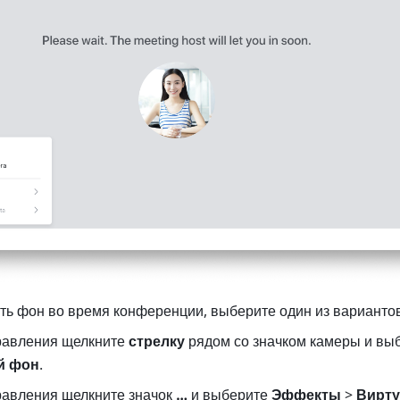
ть фон во время конференции, выберите один из вариантов
равления щелкните 
стрелку
й фон
. 
равления щелкните значок 
…
 и выберите 
Эффекты
 > 
Вирту