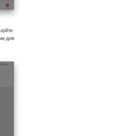
зуйте 
е для 