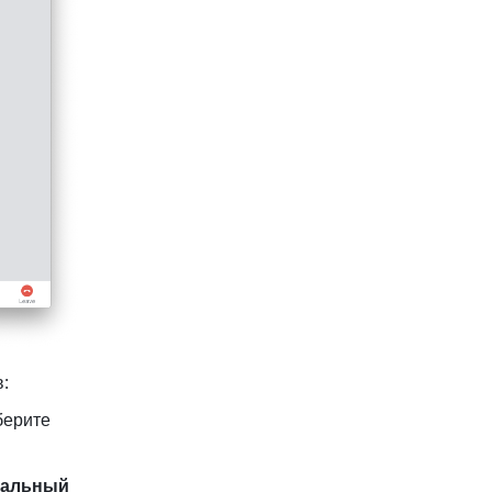
: 
 рядом со значком камеры и выберите 
альный 