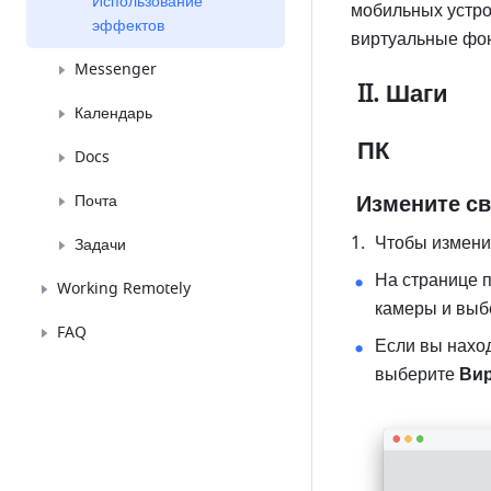
Использование
мобильных устро
эффектов
виртуальные фо
Messenger
 II. Шаги
Календарь
 ПК
Docs
 Измените с
Почта
Чтобы измени
Задачи
На странице п
Working Remotely
камеры и выб
FAQ
Если вы наход
выберите 
Ви