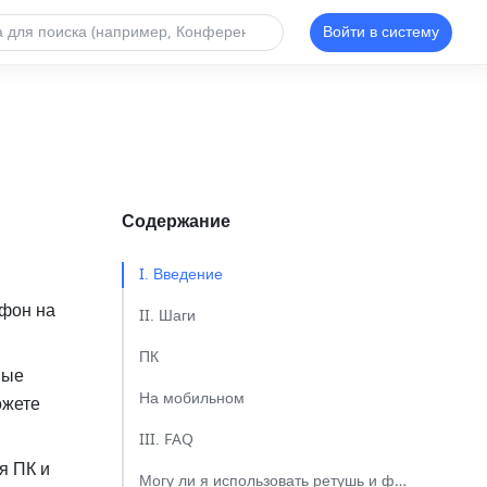
Войти в систему
Содержание
I. Введение​
фон на 
II. Шаги​
ПК​
ые 
На мобильном​
жете 
III. FAQ​
 ПК и 
Могу ли я использовать ретушь и фильтр одновременно?​