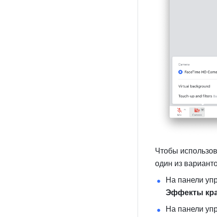
Чтобы использов
один из варианто
На панели уп
Эффекты кр
На панели уп