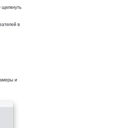
 щелкнуть 
ателей в 
амеры и 