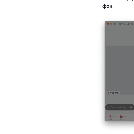
фон
. 