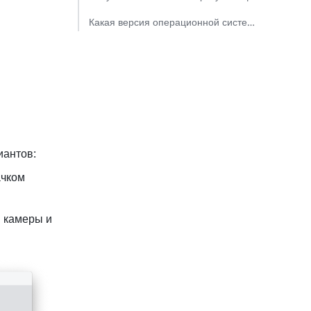
Какая версия операционной системы требуется для использования эффектов?​
антов: 
чком 
 камеры и 