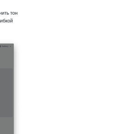
ить тон 
ибкой 