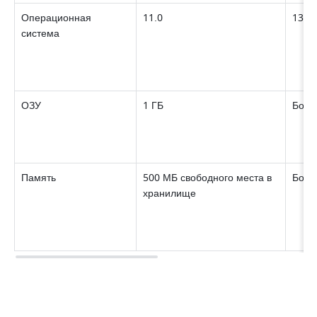
Операционная 
11.0 
13.0
система 
ОЗУ 
1 ГБ 
Боле
Память 
500 МБ свободного места в 
Боле
хранилище 