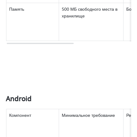
Память 
500 МБ свободного места в 
Боле
хранилище 
Android
Компонент 
Минимальное требование 
Реко