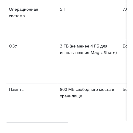
Операционная 
5.1 
7.0 и
система 
ОЗУ 
3 ГБ (не менее 4 ГБ для 
Боле
использования Magic Share) 
Память 
800 МБ свободного места в 
Боле
хранилище 