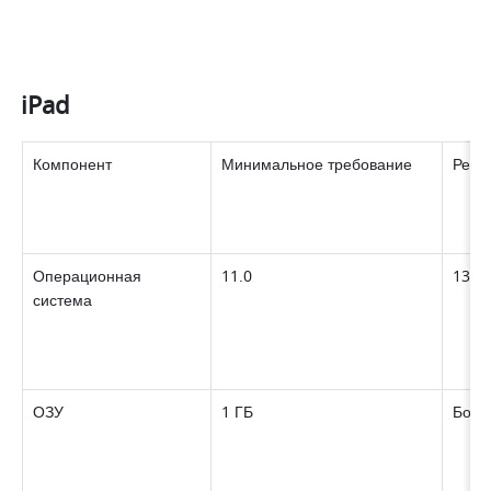
iPad
Компонент 
Минимальное требование 
Реко
Операционная 
11.0 
13.0
система 
ОЗУ 
1 ГБ 
Боле