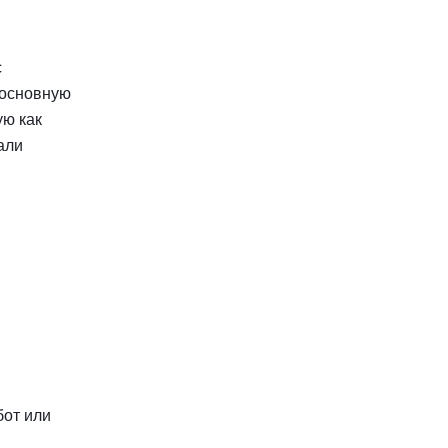
 
 основную 
ю как 
ли 
от или 