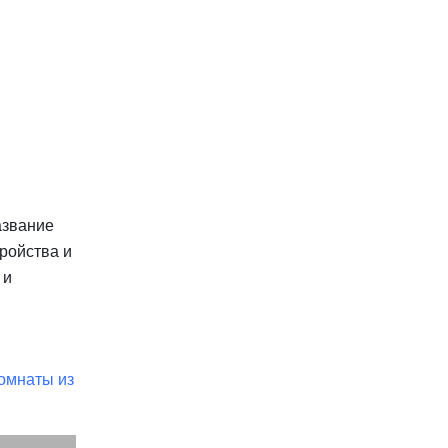
звание 
ойства и 
и 
омнаты из 