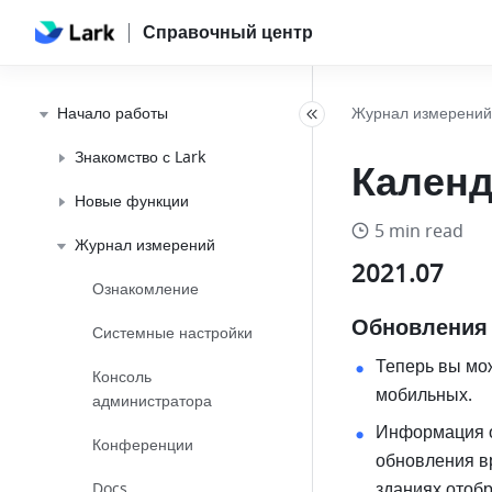
Справочный центр
Начало работы
Журнал измерений
Знакомство с Lark
Кален
Новые функции
5 min read
Журнал измерений
2021.07
Ознакомление
Обновления 
Системные настройки
Теперь вы мож
Консоль
мобильных. 
администратора
Информация о
Конференции
обновления вр
зданиях отоб
Docs