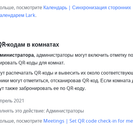
ольше, посмотрите 
Календарь | Синхронизация сторонних 
Календарем Lark
.
QR-кодам в комнатах
дминистратора
, администраторы могут включить отметку п
ировать QR-коды для комнат. 
ут распечатать QR-коды и вывесить их около соответствующ
ники могут отметиться, отсканировав QR-код. Если комната д
ут также забронировать ее по QR-коду.  
апрель 2021
олнять это действие: Администраторы
ольше, посмотрите 
Meetings | Set QR code check-in for me