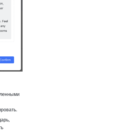
ленными 
ровать. 
арь, 
ь 