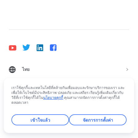
ไทย
Bahasa Indonesia
Deutsch
English
Español
Français
Italiano
Português (Brasil)
เราใช้คุกกี้และเทคโนโลยีที่คล้ายกันเพื่อมอบและรักษาบริการของเรา และ
เพื่อให้เว็บไซต์มีประสิทธิภาพ ปลอดภัย และเสถียร เรียนรู้เพิ่มเติมเกี่ยวกับ
© Lark Technologies Pte. Ltd. Headquartered in
Tiếng Việt
ไทย
한국어
日本語
中文
วิธีที่เราใช้คุกกี้ได้ใน
นโยบายคุกกี้
คุณสามารถจัดการการตั้งค่าคุกกี้ได้
Singapore with offices worldwide.
ตลอดเวลา
Русский язык
हिन्दी
เข้าใจแล้ว
จัดการการตั้งค่า
rangeDom