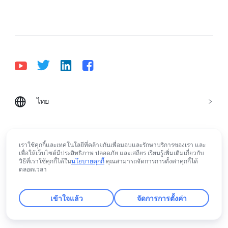
ไทย
Bahasa Indonesia
Deutsch
English
Español
Français
Italiano
Português (Brasil)
© Lark Technologies Pte. Ltd. Headquartered in
Tiếng Việt
ไทย
한국어
日本語
中文
เราใช้คุกกี้และเทคโนโลยีที่คล้ายกันเพื่อมอบและรักษาบริการของเรา และ
Singapore with offices worldwide.
เพื่อให้เว็บไซต์มีประสิทธิภาพ ปลอดภัย และเสถียร เรียนรู้เพิ่มเติมเกี่ยวกับ
Русский язык
हिन्दी
วิธีที่เราใช้คุกกี้ได้ใน
นโยบายคุกกี้
คุณสามารถจัดการการตั้งค่าคุกกี้ได้
ตลอดเวลา
rangeDom
เข้าใจแล้ว
จัดการการตั้งค่า