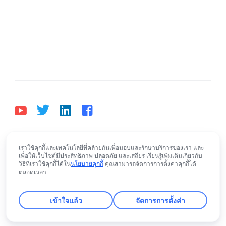
ไทย
เราใช้คุกกี้และเทคโนโลยีที่คล้ายกันเพื่อมอบและรักษาบริการของเรา และ
Bahasa Indonesia
Deutsch
English
Español
เพื่อให้เว็บไซต์มีประสิทธิภาพ ปลอดภัย และเสถียร เรียนรู้เพิ่มเติมเกี่ยวกับ
วิธีที่เราใช้คุกกี้ได้ใน
นโยบายคุกกี้
คุณสามารถจัดการการตั้งค่าคุกกี้ได้
Français
Italiano
Português (Brasil)
ตลอดเวลา
© Lark Technologies Pte. Ltd. Headquartered in
Tiếng Việt
ไทย
한국어
日本語
中文
Singapore with offices worldwide.
เข้าใจแล้ว
จัดการการตั้งค่า
Русский язык
हिन्दी