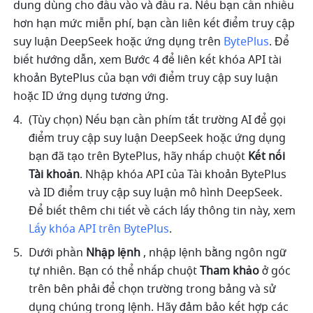
dung dùng cho đầu vào và đầu ra. Nếu bạn cần nhiều 
hơn hạn mức miễn phí, bạn cần liên kết điểm truy cập 
suy luận DeepSeek hoặc ứng dụng trên 
BytePlus
. Để 
biết hướng dẫn, xem Bước 4 để liên kết khóa API tài 
khoản BytePlus của bạn với điểm truy cập suy luận 
hoặc ID ứng dụng tương ứng.
(Tùy chọn) Nếu bạn cần phím tắt trường AI để gọi 
điểm truy cập suy luận DeepSeek hoặc ứng dụng 
bạn đã tạo trên BytePlus, hãy nhấp chuột 
Kết nối 
Tài khoản
. Nhập khóa API của Tài khoản BytePlus 
và ID điểm truy cập suy luận mô hình DeepSeek. 
Để biết thêm chi tiết về cách lấy thông tin này, xem 
Lấy khóa API trên BytePlus
.
Dưới phần 
Nhập lệnh 
, nhập lệnh bằng ngôn ngữ 
tự nhiên. Bạn có thể nhấp chuột 
Tham khảo
 ở góc 
trên bên phải để chọn trường trong bảng và sử 
dụng chúng trong lệnh. Hãy đảm bảo kết hợp các 