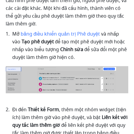
cấu hình phê duyệt làm thêm giờ, người phê duyệt, và 
các cài đặt khác. Một khi đã cấu hình, thành viên có 
thể gửi yêu cầu phê duyệt làm thêm giờ theo quy tắc 
làm thêm giờ.
Mở 
bảng điều khiển quản trị Phê duyệt
 và nhấp 
vào 
Tạo phê duyệt
 để tạo một phê duyệt mới hoặc 
nhấp vào biểu tượng 
Chỉnh sửa
 để sửa đổi một phê 
duyệt làm thêm giờ hiện có.
Đi đến 
Thiết kế Form
, thêm một nhóm widget (tiện 
ích) làm thêm giờ vào phê duyệt, và bật 
Liên kết với 
quy tắc làm thêm giờ
 để liên kết phê duyệt với quy 
tắc làm thêm giờ được thiết lập trong bảng điều 