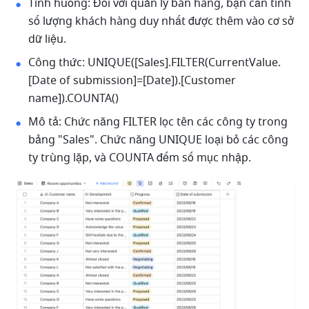
Tình huống: Đối với quản lý bán hàng, bạn cần tính 
số lượng khách hàng duy nhất được thêm vào cơ sở 
dữ liệu.
Công thức: UNIQUE([Sales].FILTER(CurrentValue.
[Date of submission]=[Date]).[Customer 
name]).COUNTA()
Mô tả: Chức năng FILTER lọc tên các công ty trong 
bảng "Sales". Chức năng UNIQUE loại bỏ các công 
ty trùng lặp, và COUNTA đếm số mục nhập.