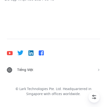
Tiếng Việt
Bahasa Indonesia
Deutsch
English
Español
Français
Italiano
Português (Brasil)
© Lark Technologies Pte. Ltd. Headquartered in
Tiếng Việt
ไทย
한국어
日本語
中文
Singapore with offices worldwide.
Русский язык
हिन्दी