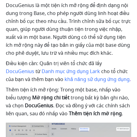
DocuGenius là một tiện ích mở rộng để định dạng nội 
dung trong Base, cho phép người dùng linh hoạt điều 
chỉnh bố cục theo nhu cầu. Trình chỉnh sửa bố cục trực 
quan, giúp người dùng thuận tiện trong việc nhập, 
xuất và in một base. Người dùng có thể sử dụng tiện 
ích mở rộng này để tạo bản in giấy của một base dùng 
cho phê duyệt, lưu trữ và nhiều mục đích khác.
Điều kiện cần: Quản trị viên tổ chức đã lấy 
DocuGenius
 từ 
Danh mục ứng dụng Lark
 cho tổ chức 
của bạn và thêm bạn vào 
khả năng sử dụng ứng dụng
.
Thêm tiện ích mở rộng: Trong một base, nhấp vào 
biểu tượng 
Mở rộng chi tiết
 trong bất kỳ bản ghi nào, 
và chọn 
DocuGenius
. Đọc và đồng ý với các chính sách 
liên quan, sau đó nhấp vào 
Thêm tiện ích mở rộng
.