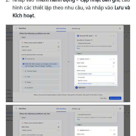
Nhấp vào 
Thêm hành động
 > 
Cập nhật bản ghi
, cấu 
hình các thiết lập theo nhu cầu, và nhấp vào 
Lưu và 
Kích hoạt
.