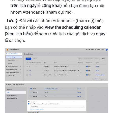
trên lịch ngày lễ công khai) 
nếu bạn đang tạo một 
nhóm Attendance (tham dự) mới.
  Lưu ý
: Đối với các nhóm Attendance (tham dự) mới, 
bạn có thể nhấp vào 
View the scheduling calendar 
(Xem lịch biểu)
 để xem trước lịch của gói dịch vụ ngày 
lễ đã chọn.