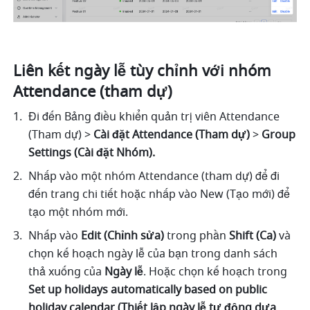
Liên kết ngày lễ tùy chỉnh với nhóm 
Attendance (tham dự)
Đi đến Bảng điều khiển quản trị viên Attendance 
(Tham dự) > 
Cài đặt Attendance (Tham dự) 
> 
Group 
Settings (Cài đặt Nhóm).
Nhấp vào một nhóm Attendance (tham dự) để đi 
đến trang chi tiết hoặc nhấp vào New (Tạo mới) để 
tạo một nhóm mới.
Nhấp vào 
Edit (Chỉnh sửa)
 trong phần 
Shift (Ca)
 và 
chọn kế hoạch ngày lễ của bạn trong danh sách 
thả xuống của 
Ngày lễ
. Hoặc chọn kế hoạch trong 
Set up holidays automatically based on public 
holiday calendar (Thiết lập ngày lễ tự động dựa 