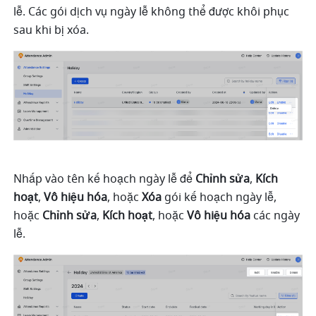
lễ. Các gói dịch vụ ngày lễ không thể được khôi phục 
sau khi bị xóa.
Nhấp vào tên kế hoạch ngày lễ để 
Chỉnh sửa
, 
Kích 
hoạt
,
 Vô hiệu hóa
, hoặc 
Xóa
 gói kế hoạch ngày lễ, 
hoặc 
Chỉnh sửa
, 
Kích hoạt
, hoặc 
Vô hiệu hóa
 các ngày 
lễ. 