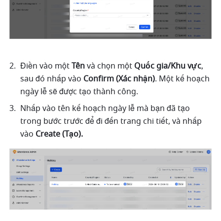
Điền vào một 
Tên
 và chọn một 
Quốc gia/Khu vực
, 
sau đó nhấp vào 
Confirm (Xác nhận)
. Một kế hoạch 
ngày lễ sẽ được tạo thành công.
Nhấp vào tên kế hoạch ngày lễ mà bạn đã tạo 
trong bước trước để đi đến trang chi tiết, và nhấp 
vào 
Create (Tạo).